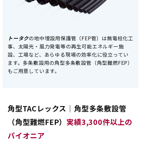
トータク
の地中埋設用保護管（FEP管）は無電柱化工
事、太陽光・風力発電等の再生可能エネルギー施
設、工場など、あらゆる現場の効率化に役立ってい
ます。多条敷設用の角型多条敷設管（角型難燃FEP）
もご用意しています。
角型TACレックス｜角型多条敷設管
電設資材：トンネル 商品一覧
（角型難燃FEP）
実績3,300件以上の
パイオニア