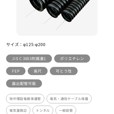
サイズ：φ125-φ200
JIS C 3653附属書1
ポリエチレン
FEP
長尺
可とう性
露出配管可能
地中埋設電線保護管
電気・通信ケーブル保護
電気室周辺
トンネル
一般配管