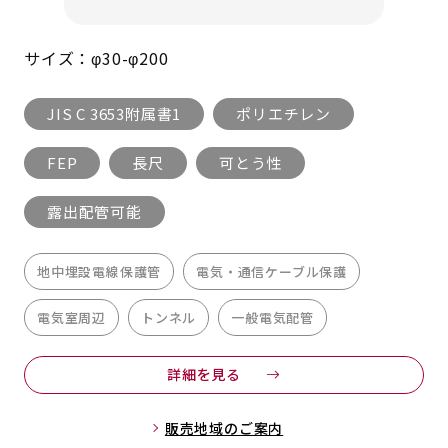
サイズ：φ30-φ200
JIS C 3653附属書1
ポリエチレン
FEP
長尺
可とう性
露出配管可能
地中埋設電線保護管
電気・通信ケーブル保護
電気室周辺
トンネル
一般電気配管
詳細を見る
販売地域のご案内