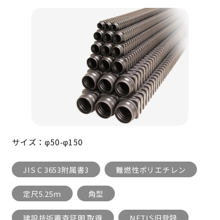
サイズ：φ50-φ150
JIS C 3653附属書3
難燃性ポリエチレン
定尺5.25ｍ
角型
建設技術審査証明 取得
NETIS旧登録