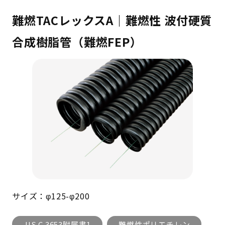
難燃TACレックスA｜難燃性 波付硬質
合成樹脂管（難燃FEP）
サイズ：φ125-φ200
JIS C 3653附属書1
難燃性ポリエチレン