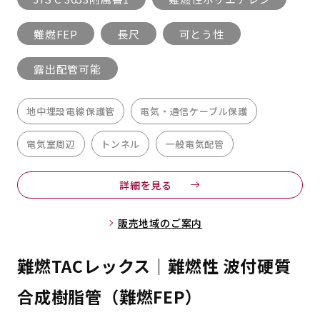
難燃FEP
長尺
可とう性
露出配管可能
地中埋設電線保護管
電気・通信ケーブル保護
電気室周辺
トンネル
一般電気配管
詳細を見る
販売地域のご案内
難燃TACレックス｜難燃性 波付硬質
合成樹脂管（難燃FEP）