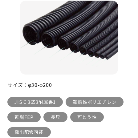
サイズ：φ30-φ200
JIS C 3653附属書1
難燃性ポリエチレン
難燃FEP
長尺
可とう性
露出配管可能