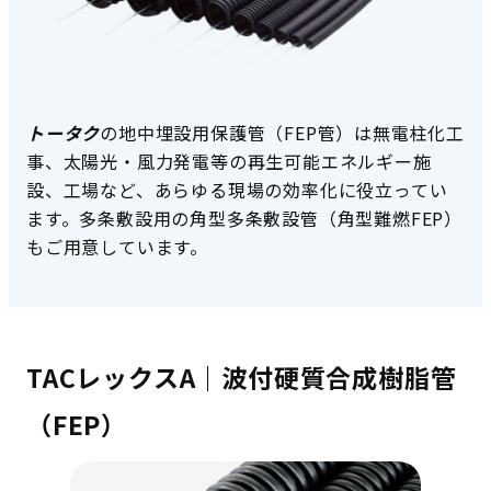
トータク
の地中埋設用保護管（FEP管）は無電柱化工
事、太陽光・風力発電等の再生可能エネルギー施
設、工場など、あらゆる現場の効率化に役立ってい
ます。多条敷設用の角型多条敷設管（角型難燃FEP）
もご用意しています。
TACレックスA｜波付硬質合成樹脂管
電設資材：FEP 商品一覧
（FEP）