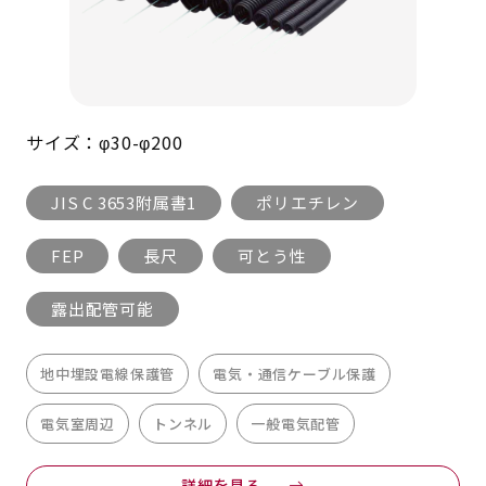
サイズ：φ30-φ200
JIS C 3653附属書1
ポリエチレン
FEP
長尺
可とう性
露出配管可能
地中埋設電線保護管
電気・通信ケーブル保護
電気室周辺
トンネル
一般電気配管
詳細を見る