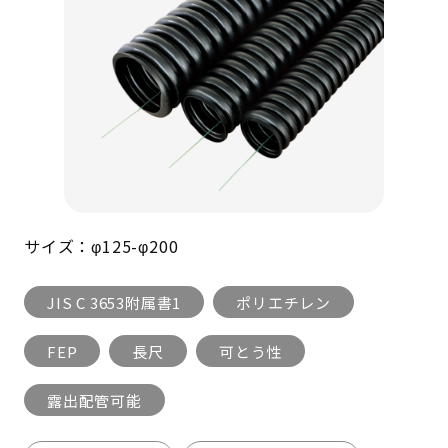
サイズ：φ125-φ200
JIS C 3653附属書1
ポリエチレン
FEP
長尺
可とう性
露出配管可能