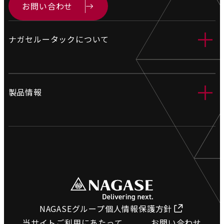
お問い合わせ
＋
ナガセルータックについて
会社情報
＋
製品情報
営業拠点
製造拠点
工業用ホース
沿革
電設資材
環境への取り組み
土木資材
採用情報
橋梁関連資材
プライバシーポリシー
NAGASEグループ個人情報保護方針
ホース検索
サイトマップ
当サイトご利用にあたって
お問い合わせ