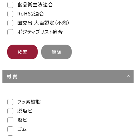
食品衛生法適合
RoHS2適合
国交省 大臣認定（不燃）
ポジティブリスト適合
材 質
フッ素樹脂
脱塩ビ
塩ビ
ゴム