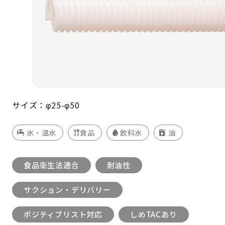
サイズ：φ25-φ50
水・温水
食品
飲料水
油
食品衛生法適合
耐油性
サクション・デリバリー
ポジティブリスト対応
しめTACあり