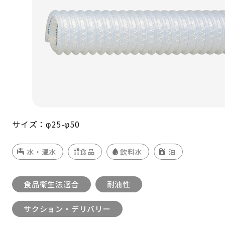
サイズ：φ25-φ50
水・温水
食品
飲料水
油
食品衛生法適合
耐油性
サクション・デリバリー