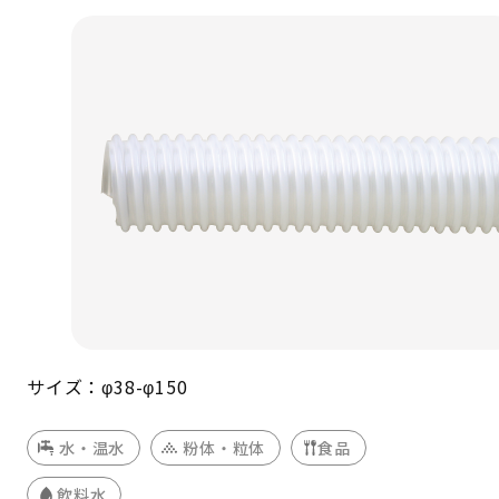
サイズ：φ38-φ150
水・温水
粉体・粒体
食品
飲料水