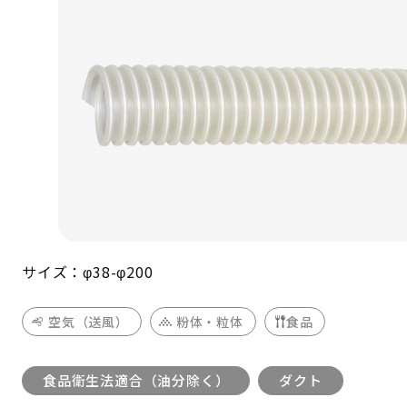
サイズ：φ38-φ200
空気（送風）
粉体・粒体
食品
食品衛生法適合（油分除く）
ダクト