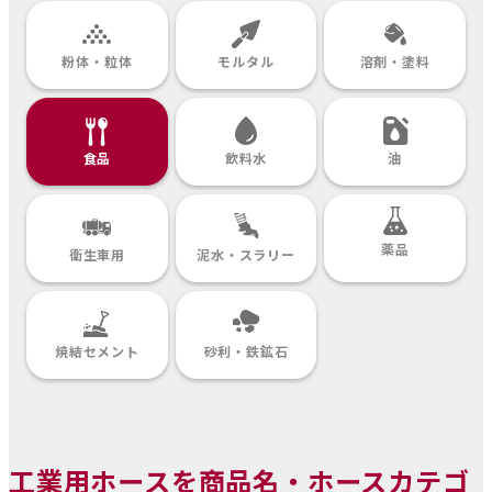
粉体・粒体
モルタル
溶剤・塗料
食品
飲料水
油
薬品
衛生車用
泥水・スラリー
焼結セメント
砂利・鉄鉱石
工業用ホースを商品名・ホースカテゴ