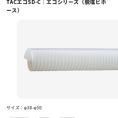
TACエコSD-C｜エコシリーズ（脱塩ビホ
ース）
サイズ：φ38-φ50