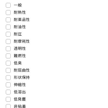
一般
耐熱性
耐薬品性
耐油性
耐圧
耐摩耗性
透明性
難燃性
低臭
耐屈曲性
形状保持
伸縮性
低溶出
低発塵
非粘着