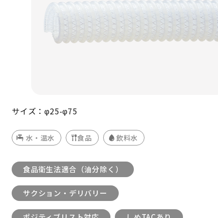
サイズ：φ25-φ75
水・温水
食品
飲料水
食品衛生法適合（油分除く）
サクション・デリバリー
ポジティブリスト対応
しめTACあり