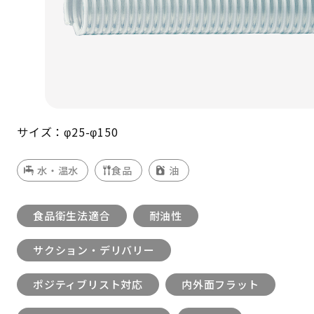
サイズ：φ25-φ150
水・温水
食品
油
食品衛生法適合
耐油性
サクション・デリバリー
ポジティブリスト対応
内外面フラット