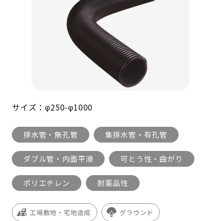
サイズ：φ250-φ1000
排水管・無孔管
集排水管・有孔管
ダブル管・内面平滑
可とう性・曲がり
ポリエチレン
耐薬品性
工場敷地・宅地造成
グラウンド