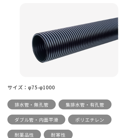
サイズ：φ75-φ1000
排水管・無孔管
集排水管・有孔管
ダブル管・内面平滑
ポリエチレン
耐薬品性
耐寒性