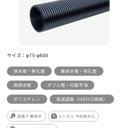
サイズ：φ75-φ600
排水管・無孔管
集排水管・有孔管
用排水管
ダブル管・内面平滑
ポリエチレン
高速道路（NEXCO規格）
道路下 集排水
トンネル 中央排水工