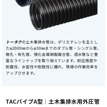
トータク
の土木集排水管は、ポリエチレンを主とし
たφ2000㎜からφ50㎜までのダブル管・シングル管、
無孔・有孔管、強化金属樹脂複合管、透水管など豊
富なラインナップを取り揃えています。耐圧強度や
耐震性、水密性や耐蝕性に優れ、現場の作業効率を
アップさせます。
TACパイプA型｜土木集排水用外圧管
土木資材：トンネル 中央排水工 商品