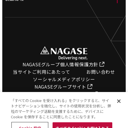
製造拠点
工業用ホース
沿革
電設資材
環境への取り組み
土木資材
採用情報
橋梁関連資材
プライバシーポリシー
ホース検索
NAGASEグループ個人情報保護方針
サイトマップ
当サイトご利用にあたって
お問い合わせ
図面ダウンロード
ソーシャルメディアポリシー
NAGASEグループサイト
カタログコーナー
長瀬産業コーポレートサイト
動画で知る
「すべての Cookie を受け入れる」をクリックすると、サイ
トナビゲーションを強化し、サイトの使用状況を分析し、弊
FAQ
社のマーケティング活動を支援するために、デバイスに
Cookie を保存することに同意したことになります。