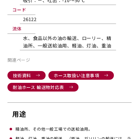
吸引：－、吐出：-10～50℃
コード
26122
流体
水、食品以外の油の輸送、ローリー、精
油所、一般送給油用、軽油、灯油、重油
関連ページ
技術資料
ホース取扱い注意事項
耐油ホース 輸送物対応表
用途
精油所、その他一般工場での送給油用。
軽油、灯油、重油の輸送。（原油、ガソリンの輸送には、ラ