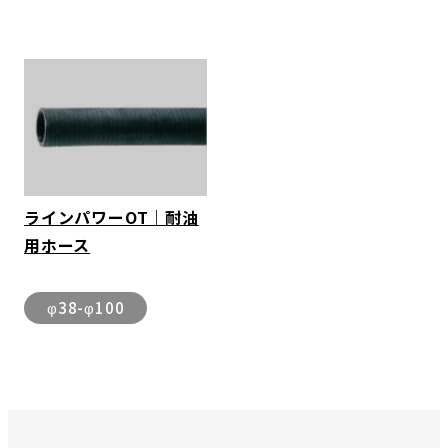
ラインパワーOT｜耐油
用ホース
φ38-φ100