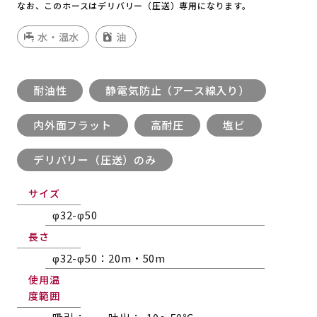
なお、このホースはデリバリー（圧送）専用になります。
水・温水
油
耐油性
静電気防止（アース線入り）
内外面フラット
高耐圧
塩ビ
デリバリー（圧送）のみ
サイズ
φ32-φ50
長さ
φ32-φ50：20m・50m
使用温
度範囲