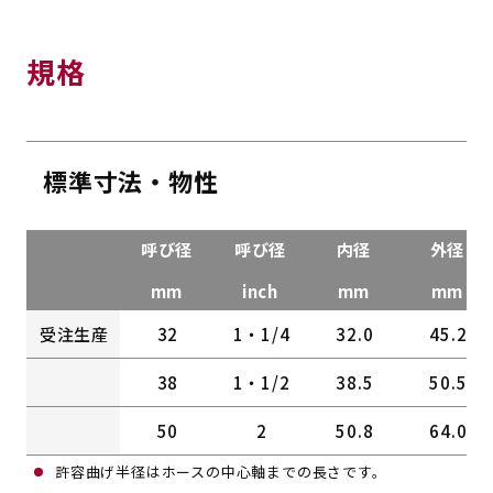
規格
標準寸法・物性
呼び径
呼び径
内径
外径
mm
inch
mm
mm
受注生産
32
1・1/4
32.0
45.2
38
1・1/2
38.5
50.5
50
2
50.8
64.0
許容曲げ半径はホースの中心軸までの長さです。