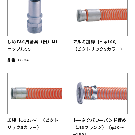
しめTAC用金具（例）M1
アルミ加締［〜φ100］
ニップルSS
（ビクトリックSカラー）
品番 92304
加締［φ125〜］（ビクト
トータクパワーバンド締め
リックSカラー）
（JISフランジ）〔φ50〜
φ150〕