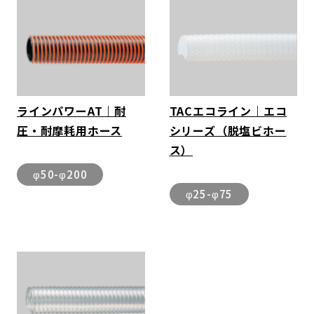
ラインパワーAT｜耐
TACエコライン｜エコ
圧・耐摩耗用ホース
シリーズ（脱塩ビホー
ス）
φ50-φ200
φ25-φ75