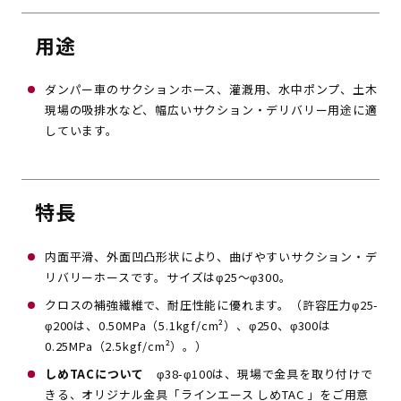
用途
ダンパー車のサクションホース、灌漑用、水中ポンプ、土木
現場の吸排水など、幅広いサクション・デリバリー用途に適
しています。
特長
内面平滑、外面凹凸形状により、曲げやすいサクション・デ
リバリーホースです。サイズはφ25～φ300。
クロスの補強繊維で、耐圧性能に優れます。（許容圧力φ25-
φ200は、0.50MPa（5.1kgf/cm²）、φ250、φ300は
0.25MPa（2.5kgf/cm²）。）
しめTACについて
φ38-φ100は、現場で金具を取り付けで
きる、オリジナル金具「ラインエース しめTAC 」をご用意