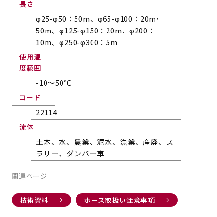
長さ
φ25-φ50：50m、φ65-φ100：20m･
50m、φ125-φ150：20m、φ200：
10m、φ250-φ300：5m
使用温
度範囲
-10～50℃
コード
22114
流体
土木、水、農業、泥水、漁業、産廃、ス
ラリー、ダンパー車
関連ページ
技術資料
ホース取扱い注意事項