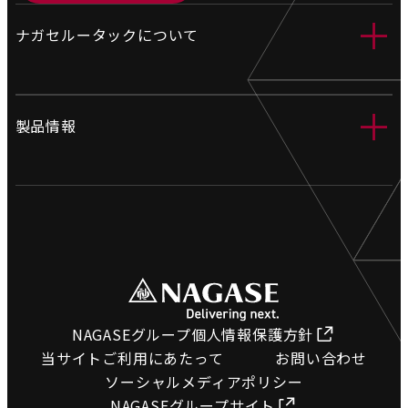
＋
ナガセルータックについて
会社情報
＋
製品情報
営業拠点
製造拠点
工業用ホース
沿革
電設資材
環境への取り組み
土木資材
採用情報
橋梁関連資材
プライバシーポリシー
ホース検索
NAGASEグループ個人情報保護方針
サイトマップ
当サイトご利用にあたって
お問い合わせ
図面ダウンロード
ソーシャルメディアポリシー
NAGASEグループサイト
カタログコーナー