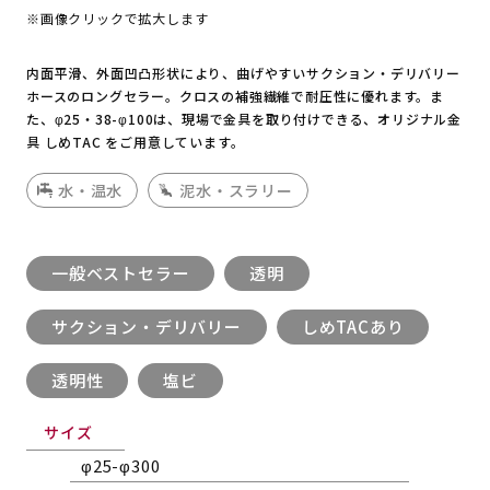
※画像クリックで拡大します
内面平滑、外面凹凸形状により、曲げやすいサクション・デリバリー
ホースのロングセラー。クロスの補強繊維で耐圧性に優れます。ま
た、φ25・38-φ100は、現場で金具を取り付けできる、オリジナル金
具 しめTAC をご用意しています。
水・温水
泥水・スラリー
一般ベストセラー
透明
サクション・デリバリー
しめTACあり
透明性
塩ビ
サイズ
φ25-φ300