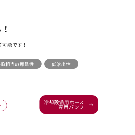
る！
ズ可能です！
4HB相当の難熱性
低溶出性
冷却設備用ホース
専用パンフ